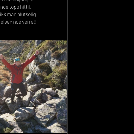
de topp hittil, 
ikk man plutselig 
evelsen noe verre!!