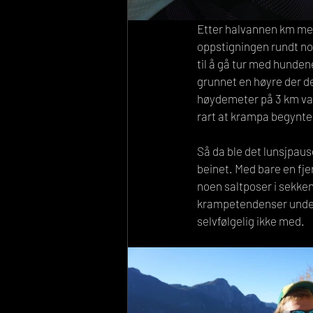
Etter halvannen km med 
oppstigningen rundt n
til å gå tur med hundene
grunnet en høyre der de
høydemeter på 3 km var t
rart at krampa begynte 
Så da ble det lunsjpaus
beinet. Med bare en fjer
noen saltposer i sekke
krampetendenser under 
selvfølgelig ikke med.