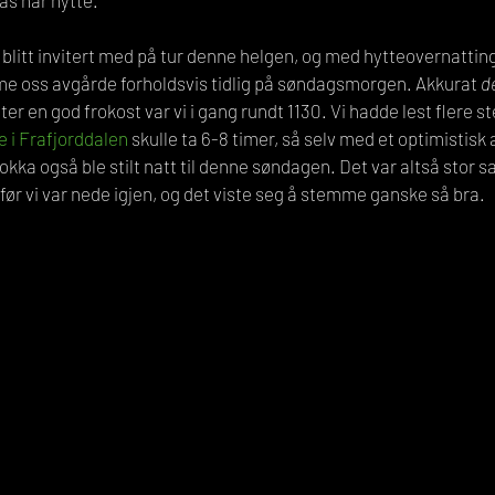
as har hytte.
itt invitert med på tur denne helgen, og med hytteovernatting 
me oss avgårde forholdsvis tidlig på søndagsmorgen. Akkurat 
d
er en god frokost var vi i gang rundt 1130. Vi hadde lest flere st
e i Frafjorddalen
 skulle ta 6-8 timer, så selv med et optimistisk 
lokka også ble stilt natt til denne søndagen. Det var altså stor s
 før vi var nede igjen, og det viste seg å stemme ganske så bra.