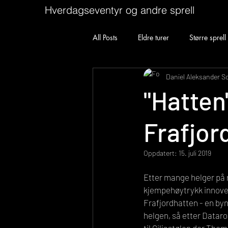
Hverdagseventyr og andre sprell
All Posts
Eldre turer
Større sprell
Daniel Aleksander S
"Hatten
Frafjor
Oppdatert:
15. juli 2019
Etter mange helger på 
kjempehøytrykk innover 
Frafjordhatten - en by
helgen, så etter Datar