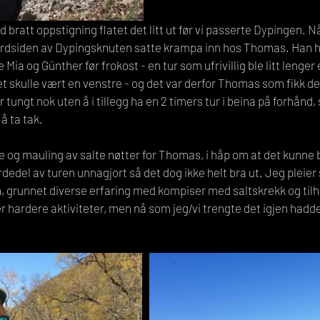
bratt oppstigning flatet det litt ut før vi passerte Dypingen. Nå
ordsiden av Dypingsknuten satte krampa inn hos Thomas. Han h
 Mia og Günther før frokost - en tur som ufrivillig ble litt lenger
t skulle vært en venstre - og det var derfor Thomas som fikk det
ungt nok uten å i tillegg ha en 2 timers tur i beina på forhånd, s
å ta tak.
e og mauling av salte nøtter for Thomas, i håp om at det kunne b
dedel av turen unnagjort så det dog ikke helt bra ut. Jeg pleier
n, grunnet diverse erfaring med kompiser med saltskrekk og til
hardere aktiviteter, men nå som jeg/vi trengte det igjen hadde