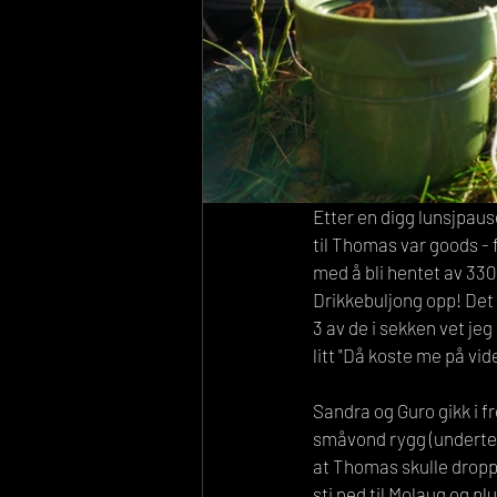
Etter en digg lunsjpause
til Thomas var goods - fø
med å bli hentet av 33
Drikkebuljong opp! Det e
3 av de i sekken vet j
litt "Då koste me på vid
Sandra og Guro gikk i f
småvond rygg (undertegn
at Thomas skulle droppe
sti ned til Molaug og pl