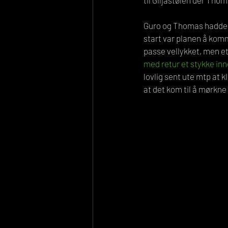
til Giljastølen der Thom
Guro og Thomas hadde bl
start var planen å kom
passe vellykket, men ett
med retur et stykke inn
lovlig sent ute mtp at k
at det kom til å mørkne