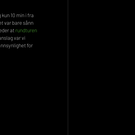
kun 10 min i fra 
et
 var bare sånn 
eder at 
rundturen 
anslag var vi 
annsynlighet for 