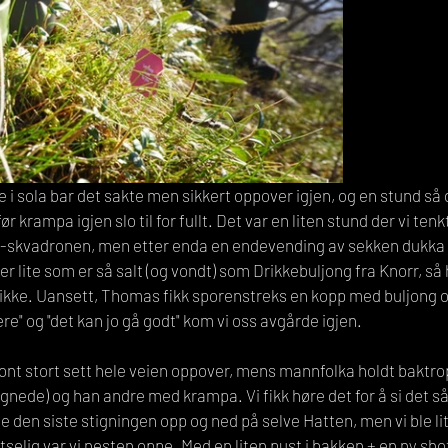
 i sola bar det sakte men sikkert oppover igjen, og en stund så de
r krampa igjen slo til for fullt. Det var en liten stund der vi ten
0-skvadronen, men etter enda en endevending av sekken dukka p
r lite som er så salt (og vondt) som Drikkebuljong fra Knorr, så
eg ikke. Uansett, Thomas fikk sporenstreks en kopp med buljon
ere" og "det kan jo gå godt" kom vi oss avgårde igjen.  
ront stort sett hele veien oppover, mens mannfolka holdt baktrop
ede) og han andre med krampa. Vi fikk høre det for å si det så
 den siste stigningen opp og ned på selve Hatten, men vi ble lit
utselig var vi nesten oppe. Med en liten pust i bakken + en ny sho