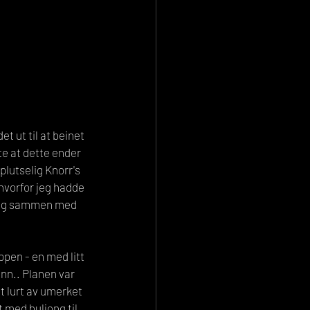
t ut til at beinet 
kte at dette ender 
lutselig Knorr's 
 hvorfor jeg hadde 
g og sammen med 
pen - en med litt 
nn.. Planen var 
t lurt av umerket 
t med buljong til 