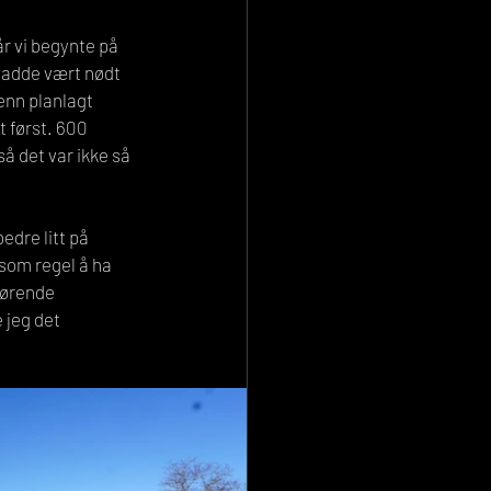
r vi begynte på 
adde vært nødt 
 enn planlagt 
 først. 600 
å det var ikke så 
edre litt på 
 som regel å ha 
hørende 
 jeg det 