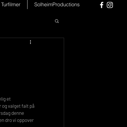
Turfilmer
SolheimProductions
ig et 
og valget falt på 
ursdag denne 
n dro vi oppover 