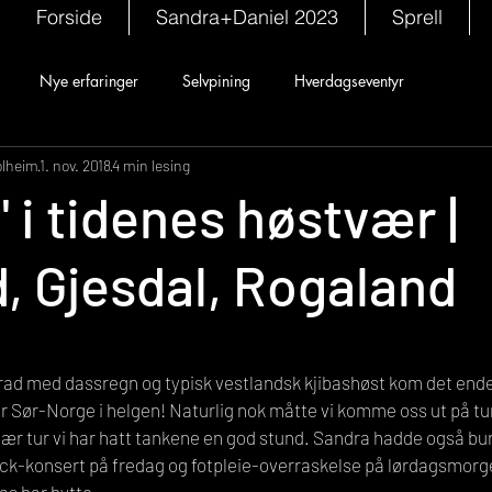
Forside
Sandra+Daniel 2023
Sprell
Nye erfaringer
Selvpining
Hverdagseventyr
olheim
1. nov. 2018
4 min lesing
" i tidenes høstvær |
d, Gjesdal, Rogaland
rad med dassregn og typisk vestlandsk kjibashøst kom det endel
Sør-Norge i helgen! Naturlig nok måtte vi komme oss ut på tur 
nær tur vi har hatt tankene en god stund. Sandra hadde også b
ock-konsert på fredag og fotpleie-overraskelse på lørdagsmorge