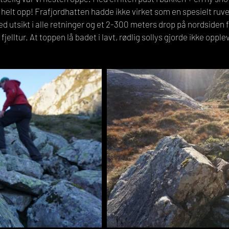
helt opp! Frafjordhatten hadde ikke virket som en spesielt ruven
utsikt i alle retninger og et 2-300 meters drop på nordsiden f
fjelltur. At toppen lå badet i lavt, rødlig sollys gjorde ikke oppl