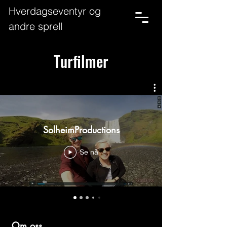
Hverdagseventyr og
andre sprell
Turfilmer
SolheimProductions
Se nå
Om oss