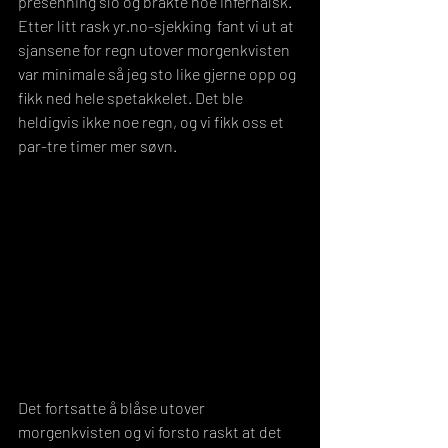
presenning slo og bråkte noe infernalsk. 
Etter litt rask yr.no-sjekking  fant vi ut at 
sjansene for regn utover morgenkvisten 
var minimale så jeg sto like gjerne opp og 
fikk ned hele spetakkelet. Det ble 
heldigvis ikke noe regn, og vi fikk oss et 
par-tre timer mer søvn.
Det fortsatte å blåse utover 
morgenkvisten og vi forsto raskt at det 