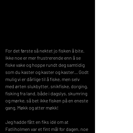
For det første så nektet jo fisken å bite. 
Ikke noe er mer frustrerende enn å se 
fiske vake og hoppe rundt deg samtidig 
som du kaster og kaster og kaster... Godt 
mulig vi er dårlige til å fiske, men selv 
med ørten slukbytter, snikfiske, dorging, 
fisking fra land, både i dagslys, skumring 
og mørke, så bet ikke fisken på en eneste 
gang. Møkk og atter møkk!
Jeg hadde fått en fiks idé om at 
Fatliholmen var et fint mål for dagen, noe 