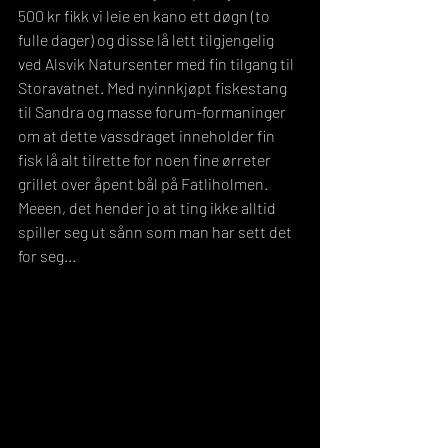
500 kr fikk vi leie en kano ett døgn (to 
fulle dager) og disse lå lett tilgjengelig 
ved Alsvik Natursenter med fin tilgang til 
Storavatnet. Med nyinnkjøpt fiskestang 
til Sandra og masse forum-formaninger 
om at dette vassdraget inneholder fin 
fisk lå alt tilrette for noen fine ørreter 
grillet over åpent bål på Fatliholmen. 
Meeen, det hender jo at ting ikke alltid 
spiller seg ut sånn som man har sett det 
for seg...