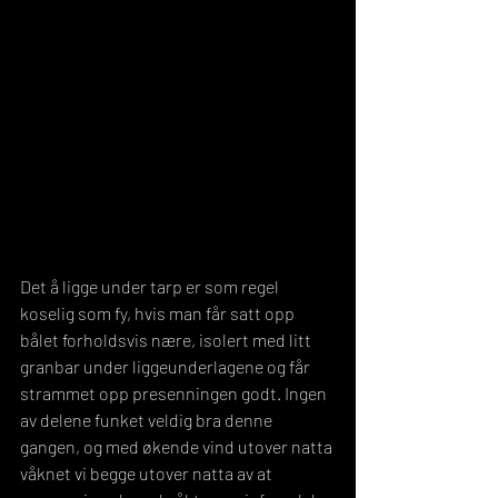
Det å ligge under tarp er som regel 
koselig som fy, hvis man får satt opp 
bålet forholdsvis nære, isolert med litt 
granbar under liggeunderlagene og får 
strammet opp presenningen godt. Ingen 
av delene funket veldig bra denne 
gangen, og med økende vind utover natta 
våknet vi begge utover natta av at 