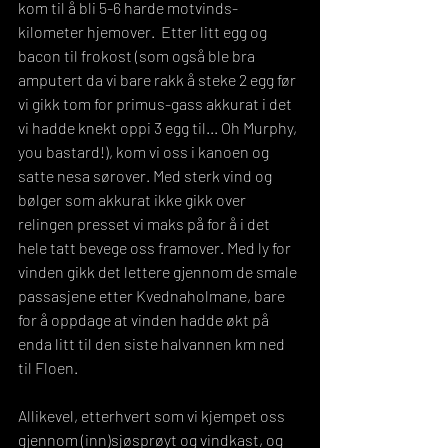
kom til å bli 5-6 harde motvinds-
kilometer hjemover.  Etter litt egg og 
bacon til frokost (som også ble bra 
amputert da vi bare rakk å steke 2 egg før 
vi gikk tom for primus-gass akkurat i det 
vi hadde knekt oppi 3 egg til... Oh Murphy, 
you bastard!), kom vi oss i kanoen og 
satte nesa sørover. Med sterk vind og 
bølger som akkurat ikke gikk over 
relingen presset vi maks på for å i det 
hele tatt bevege oss framover. Med ly for 
vinden gikk det lettere gjennom de smale 
passasjene etter Kvednaholmane, bare 
for å oppdage at vinden hadde økt på 
enda litt til den siste halvannen km ned 
til Floen. 
Allikevel, etterhvert som vi kjempet oss 
gjennom (inn)sjøsprøyt og vindkast, og 