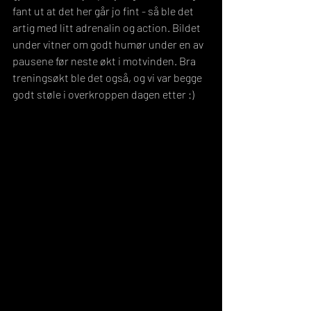
fant ut at det her går jo fint - så ble det 
artig med litt adrenalin og action. Bildet 
under vitner om godt humør under en av 
pausene før neste økt i motvinden. Bra 
treningsøkt ble det også, og vi var begge 
godt støle i overkroppen dagen etter :)