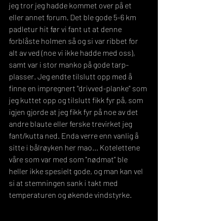
jeg tror jeg hadde kommet over på et 
eller annet forum. Det ble gode 5-6 km 
padletur hit før vi fant ut at denne 
forblåste holmen så og si var ribbet for 
alt av ved (noe vi ikke hadde med oss), 
samt var i stor manko på gode tarp-
plasser. Jeg endte tilslutt opp med å 
finne en impregnert "drivved-planke" som 
jeg kuttet opp og tilslutt fikk fyr på, som 
igjen gjorde at jeg fikk fyr på noe av det 
andre blaute eller ferske trevirket jeg 
fant/kutta ned. Enda verre enn vanlig å 
sitte i bålrøyken her mao... Kotelettene 
våre som var med som "nødmat" ble 
heller ikke spesielt gode, og man kan vel 
si at stemningen sank i takt med 
temperaturen og økende vindstyrke.