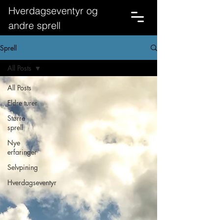
Hverdagseventyr og
andre sprell
Sprell
All Posts
All Posts
Eldre turer
Større
sprell
Nye
erfaringer
Selvpining
Hverdagseventyr