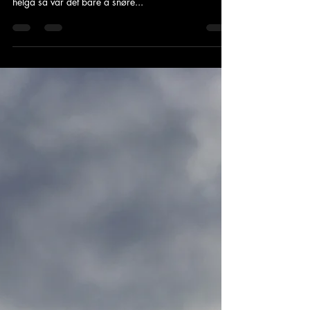
Det begynte å bli en god stund siden siste fjelltur på
beina, så når både været og langhelgen bydde seg i
helga så var det bare å snøre...