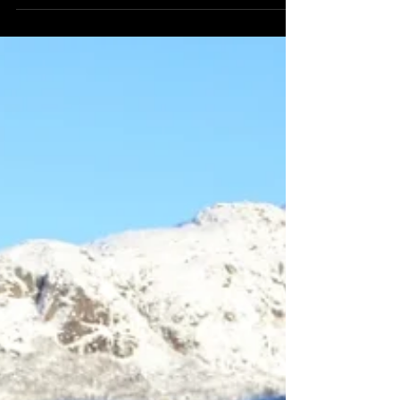
På lørdag bar det ut på tur igjen, og nå som det har
kommet såpass mye snø i Hunnedalen tenkte vi å
prøve oss på Sandvatn-hytta. Det er...