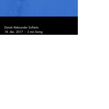
Daniel Aleksander Solheim
18. des. 2017
3 min lesing
"Den kalde fine tida" |
Skåpet, Ryfylkeheiene,
Rogaland