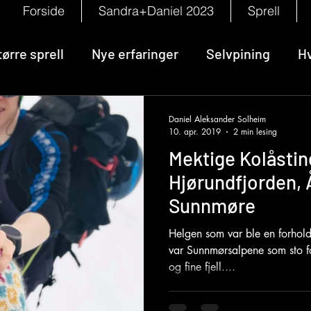
Forside
Sandra+Daniel 2023
Sprell
tørre sprell
Nye erfaringer
Selvpining
H
Daniel Aleksander Solheim
10. apr. 2019
2 min lesing
Mektige Kolåstin
Hjørundfjorden, 
Sunnmøre
Helgen som var ble en forhold
var Sunnmørsalpene som sto for
og fine fjell....