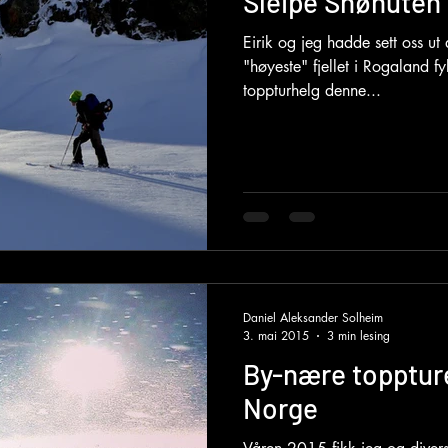
Sleipe Snønuten 
Eirik og jeg hadde sett oss u
"høyeste" fjellet i Rogaland fyl
toppturhelg denne...
Daniel Aleksander Solheim
3. mai 2015
3 min lesing
By-nære toppture
Norge