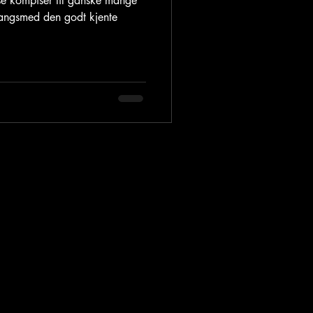
se kompiser til ganske mange
langsmed den godt kjente