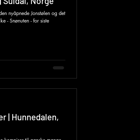
| Suldal, Norge
t den nyåpnede Jonstølen og det
ke - Snønuten - for siste
r | Hunnedalen,