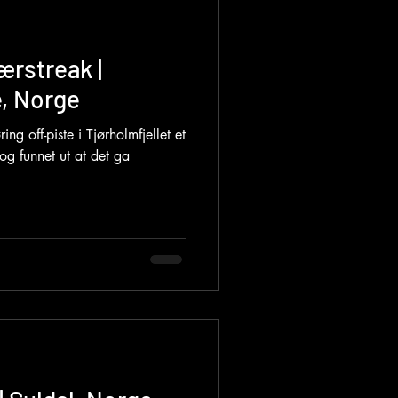
ærstreak |
, Norge
ng off-piste i Tjørholmfjellet et
 og funnet ut at det ga