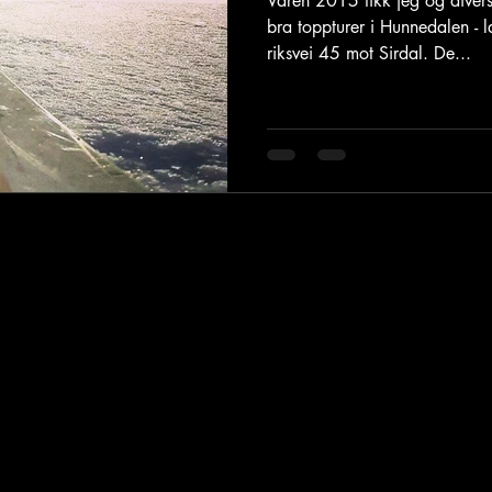
Våren 2015 fikk jeg og diver
bra toppturer i Hunnedalen - 
riksvei 45 mot Sirdal. De...