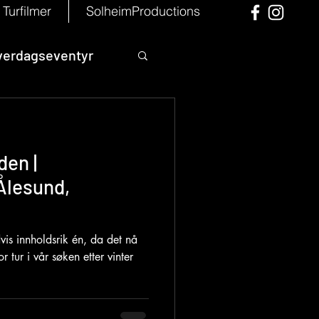
Turfilmer
SolheimProductions
verdagseventyr
den |
Ålesund,
vis innholdsrik én, da det nå
 tur i vår søken etter vinter