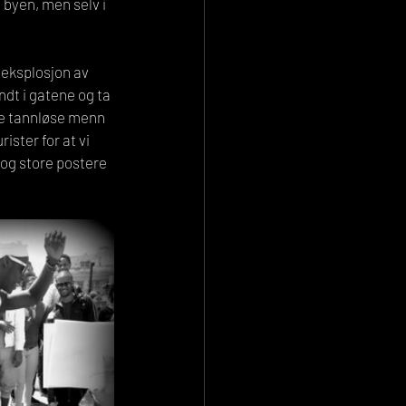
byen, men selv i 
 eksplosjon av 
ndt i gatene og ta 
re tannløse menn 
ister for at vi 
og store postere 