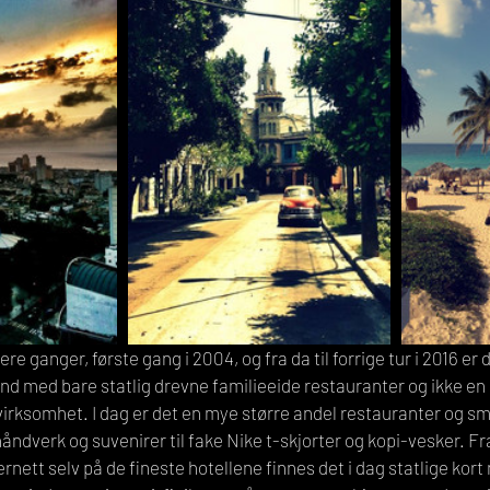
re ganger, første gang i 2004, og fra da til forrige tur i 2016 er
and med bare statlig drevne familieeide restauranter og ikke en 
 virksomhet. I dag er det en mye større andel restauranter og s
håndverk og suvenirer til fake Nike t-skjorter og kopi-vesker. Fr
rnett selv på de fineste hotellene finnes det i dag statlige kort