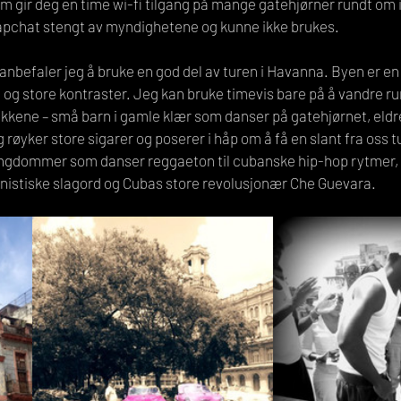
 gir deg en time wi-fi tilgang på mange gatehjørner rundt om i 
apchat stengt av myndighetene og kunne ikke brukes.
anbefaler jeg å bruke en god del av turen i Havanna. Byen er en
, og store kontraster. Jeg kan bruke timevis bare på å vandre ru
rykkene – små barn i gamle klær som danser på gatehjørnet, eld
 røyker store sigarer og poserer i håp om å få en slant fra oss tur
 ungdommer som danser reggaeton til cubanske hip-hop rytmer, 
istiske slagord og Cubas store revolusjonær Che Guevara.