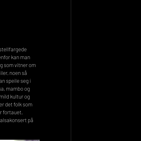
enfor kan man 
og som vitner om 
ler, noen så 
n speile seg i 
lsa, mambo og 
mild kultur og 
r det folk som 
 fortauet. 
alsakonsert på 