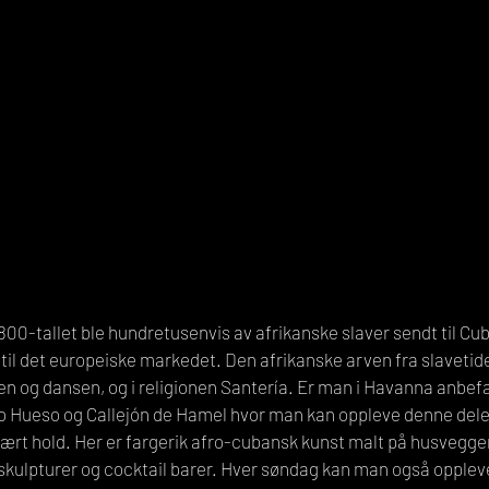
1800-tallet ble hundretusenvis av afrikanske slaver sendt til Cub
 til det europeiske markedet. Den afrikanske arven fra slavetid
en og dansen, og i religionen Santería. Er man i Havanna anbefal
yo Hueso og Callejón de Hamel hvor man kan oppleve denne dele
ært hold. Her er fargerik afro-cubansk kunst malt på husvegge
skulpturer og cocktail barer. Hver søndag kan man også oppleve