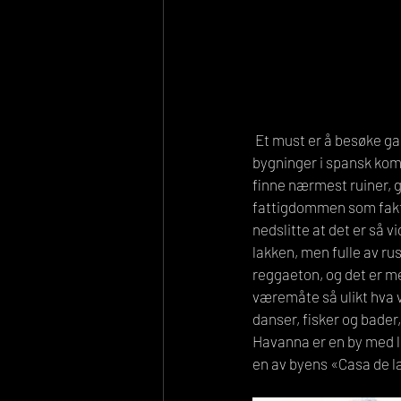
 Et must er å besøke gamlebyen. Denne står på UNESCOs verdensarvliste og vakre pastellfargede 
bygninger i spansk kom
finne nærmest ruiner, g
fattigdommen som faktis
nedslitte at det er så 
lakken, men fulle av r
reggaeton, og det er men
væremåte så ulikt hva 
danser, fisker og bader
Havanna er en by med l
en av byens «Casa de la