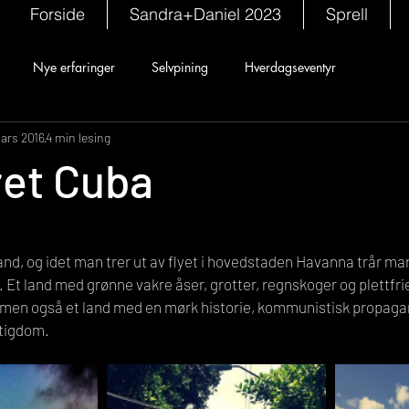
Forside
Sandra+Daniel 2023
Sprell
Nye erfaringer
Selvpining
Hverdagseventyr
ars 2016
4 min lesing
ret Cuba
nd, og idet man trer ut av flyet i hovedstaden Havanna trår man
. Et land med grønne vakre åser, grotter, regnskoger og plettfrie
, men også et land med en mørk historie, kommunistisk propaga
ttigdom.