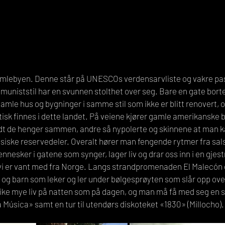
muniststil har en svunnen stolthet over seg. Bare en gate bort
amle hus og bygninger i samme stil som ikke er blitt renovert, 
k finnes i dette landet. På veiene kjører gamle amerikanske bi
vidt de henger sammen, andre så nypolerte og skinnene at man ka
ussiske reservedeler. Overalt hører man fengende rytmer fra sa
nesker i gatene som synger, lager liv og drar oss inn i en gjest
vi er vant med fra Norge. Langs strandpromenaden El Malecón e
, og barn som leker og ler under bølgesprøyten som slår opp over
ike mye liv på natten som på dagen, og man må få med seg en s
 Música» samt en tur til utendørs diskoteket «1830» (Millocho).