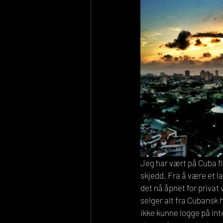
Jeg har vært på Cuba fle
skjedd. Fra å være et l
det nå åpnet for privat
selger alt fra Cubansk 
ikke kunne logge på inte