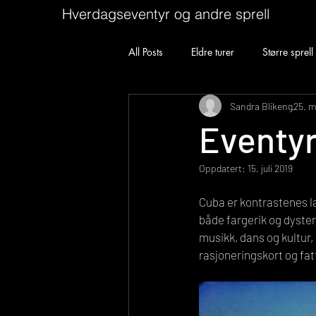
Hverdagseventyr og andre sprell
All Posts
Eldre turer
Større sprell
Sandra Blikeng
25. m
Eventy
Oppdatert:
15. juli 2019
Cuba er kontrastenes la
både fargerik og dyster
musikk, dans og kultur
rasjoneringskort og fa