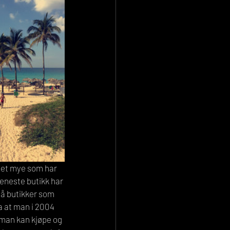
 det mye som har 
eneste butikk har 
må butikker som 
a at man i 2004 
 man kan kjøpe og 