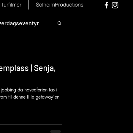
Turfilmer
SolheimProductions
verdagseventyr
emplass | Senja,
jobbing da hovedferien tas i
ram til denne lille getaway'en