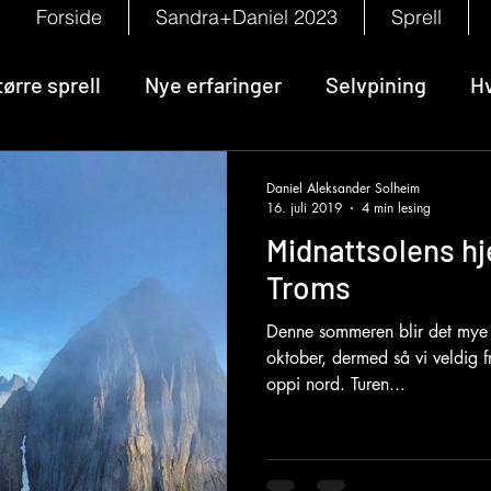
Forside
Sandra+Daniel 2023
Sprell
tørre sprell
Nye erfaringer
Selvpining
H
Daniel Aleksander Solheim
16. juli 2019
4 min lesing
Midnattsolens hj
Troms
Denne sommeren blir det mye 
oktober, dermed så vi veldig f
oppi nord. Turen...