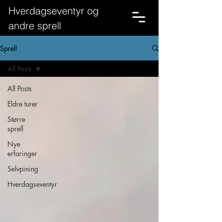
Hverdagseventyr og
andre sprell
Sprell
All Posts
All Posts
Eldre turer
Større
sprell
Nye
erfaringer
Selvpining
Hverdagseventyr