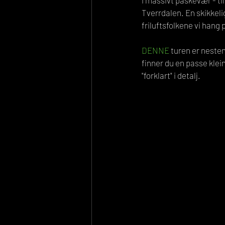
i massivt påskevær - til
Tverrdalen. En skikkeli
friluftsfolkene vi hang p
DENNE
 turen er nesten
finner du en passe klei
"forklart" i detalj.