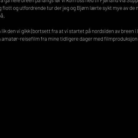
 å gå hele breen på langs før vi kom oss ned til Fjørland via Sup
g flott og utfordrende tur der jeg og Bjørn lærte sykt mye av de
å. 
 lik den vi gikk (bortsett fra at vi startet på nordsiden av breen i
n amatør-reisefilm fra mine tidligere dager med filmproduksjon -