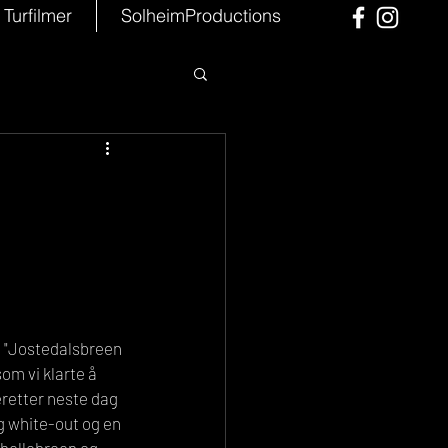
Turfilmer
SolheimProductions
|
å "Jostedalsbreen 
om vi klarte å 
eretter neste dag 
g white-out og en 