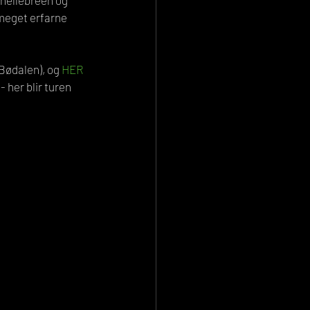
phellebreen og 
 meget erfarne 
 Bødalen), og 
HER
 her blir turen 