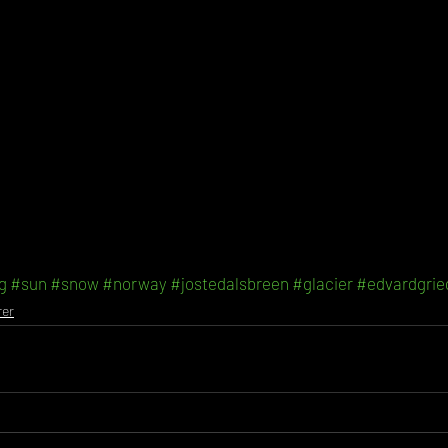
g
#sun
#snow
#norway
#jostedalsbreen
#glacier
#edvardgrie
rer