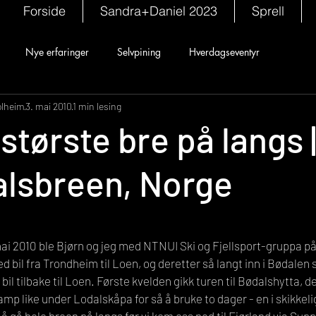
Forside
Sandra+Daniel 2023
Sprell
Nye erfaringer
Selvpining
Hverdagseventyr
olheim
3. mai 2010
1 min lesing
største bre på langs 
lsbreen, Norge
mai 2010 ble Bjørn og jeg med NTNUI Ski og Fjellsport-gruppa p
d bil fra Trondheim til Loen, og deretter så langt inn i Bødalen s
 bil tilbake til Loen. Første kvelden gikk turen til Bødalshytta, d
p like under Lodalskåpa for så å bruke to dager - en i skikkeli