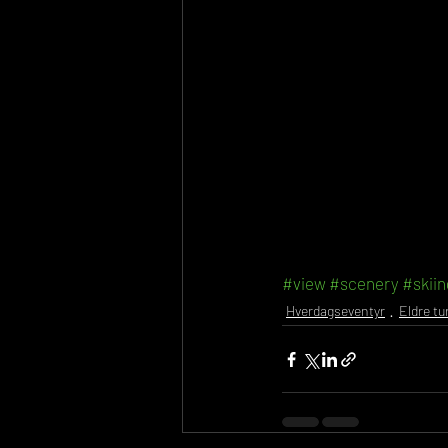
#view
#scenery
#skiin
Hverdagseventyr
Eldre tu