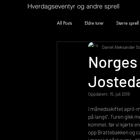
Hverdagseventyr og andre sprell
All Posts
Eldre turer
Større sprell
Daniel Aleksander S
Norges 
Josteda
Oppdatert:
15. juli 2019
I månedsskiftet april-
på langs". Turen gikk me
kommel, før vi kjørte en
opp Brattebakken og cam